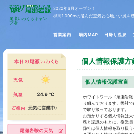
2020年6月オープン！
標高1,000mの澄んだ空気と心地よい風
尾瀬いわくらキャン
プ場
営業案内
場内MAP
日帰り温泉
個人情報保護方
個人情報保護宣言
24.9 ℃
ホワイトワールド尾瀬岩鞍
り組んでおります。弊社で
元気に営業中♪
で取り扱っております。
お預かりする個人情報は大
務と認識のもとに、従業員
弊社は個人情報を取り扱う
尾瀬岩鞍の天気