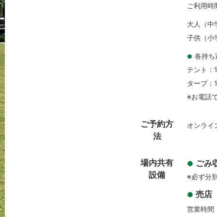
ご利用時間
大人（中学
子供（小学
各持ち
●
テント：1
タープ：1
※お電話
ご予約方
オンラ
法
場内共有
ごみ
●
設備
※必ず分
売店
●
営業時間：