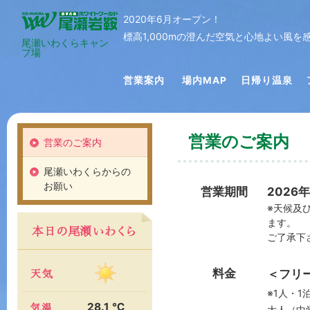
2020年6月オープン！
標高1,000mの澄んだ空気と心地よい風
尾瀬いわくらキャン
プ場
営業案内
場内MAP
日帰り温泉
営業のご案内
営業のご案内
尾瀬いわくらからの
お願い
営業期間
2026
※天候及
ます。
ご了承下
料金
＜フリ
※1人・
28.1 ℃
大人（中学