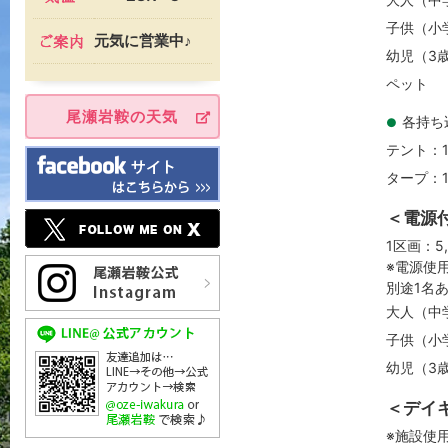
子供（小学
元気に営業中♪
幼児（3
ペッ
尾瀬岩鞍の天気
各持ち
●
テント：1
タープ：1
＜電源
1区画：5
※電源使
別途1名
大人（中学
子供（小学
幼児（3
＜デイ
※施設使