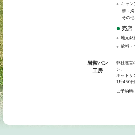
キャン
●
薪・炭
その他
売店
●
地元銘
●
飲料・
●
岩鞍パン
弊社運営
ン。
工房
ホットサ
1斤450
ご予約時