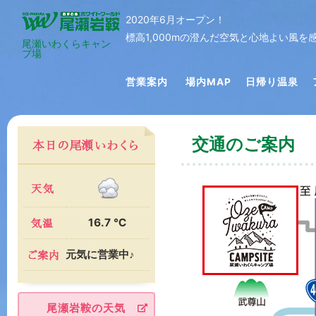
2020年6月オープン！
標高1,000mの澄んだ空気と心地よい風
尾瀬いわくらキャン
プ場
営業案内
場内MAP
日帰り温泉
交通のご案内
16.7 ℃
元気に営業中♪
尾瀬岩鞍の天気