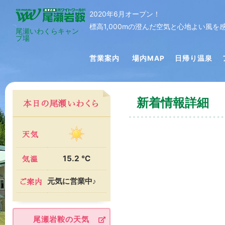
2020年6月オープン！
標高1,000mの澄んだ空気と心地よい風
尾瀬いわくらキャン
プ場
営業案内
場内MAP
日帰り温泉
新着情報詳細
15.2 ℃
元気に営業中♪
尾瀬岩鞍の天気