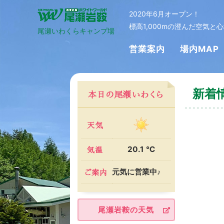
2020年6月オープン！
標高1,000mの澄んだ空気
尾瀬いわくらキャンプ場
営業案内
場内MAP
新着
20.1 ℃
元気に営業中♪
尾瀬岩鞍の天気