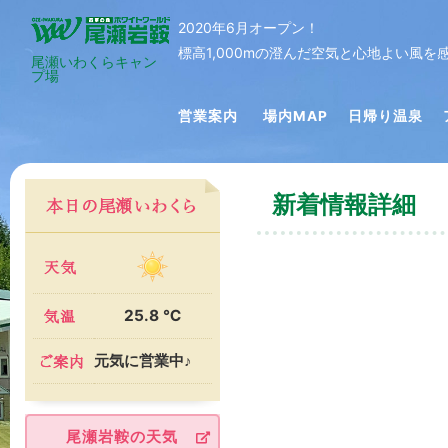
2020年6月オープン！
標高1,000mの澄んだ空気と心地よい風
尾瀬いわくらキャン
プ場
営業案内
場内MAP
日帰り温泉
新着情報詳細
25.8 ℃
元気に営業中♪
尾瀬岩鞍の天気