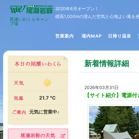
2020年6月オープン！
標高1,000mの澄んだ空気と心地よい風
尾瀬いわくらキャン
プ場
営業案内
場内MAP
日帰り温泉
新着情報詳細
2026年03月31日
【サイト紹介】電源付
21.7 ℃
元気に営業中♪
尾瀬岩鞍の天気