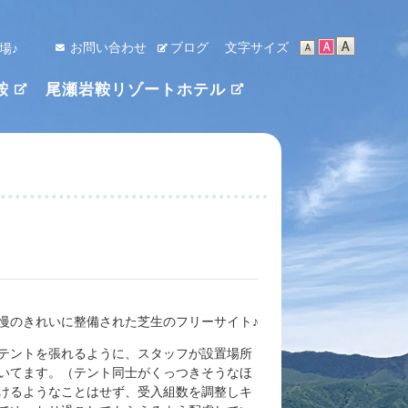
お問い合わせ
ブログ
文字サイズ
場♪
鞍
尾瀬岩鞍リゾートホテル
慢のきれいに整備された芝生のフリーサイト♪
テントを張れるように、スタッフが設置場所
いてます。（テント同士がくっつきそうなほ
けるようなことはせず、受入組数を調整しキ