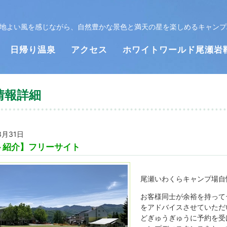
と心地よい風を感じながら、自然豊かな景色と満天の星を楽しめるキャンプ
日帰り温泉
アクセス
ホワイトワールド尾瀬岩
情報詳細
3月31日
ト紹介】フリーサイト
尾瀬いわくらキャンプ場自
お客様同士が余裕を持って
をアドバイスさせていただ
どぎゅうぎゅうに予約を受