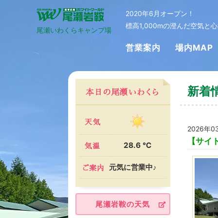
2020年6月オープン！
標高1,000mの澄んだ空気
尾瀬いわくらキャンプ場
営業案内
場内MAP
新着
2026年0
【サイ
28.6 ℃
元気に営業中♪
尾瀬岩鞍の天気