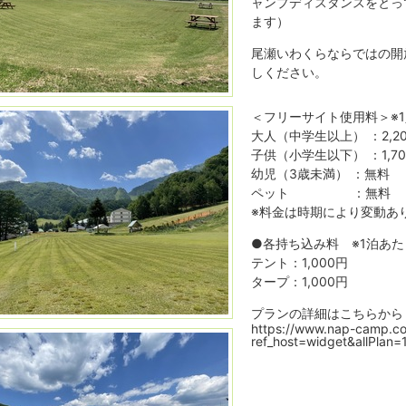
ャンプディスタンスをとっ
ます）
尾瀬いわくらならではの開
しください。
＜フリーサイト使用料＞※
大人（中学生以上） ：2,2
子供（小学生以下） ：1,7
幼児（3歳未満） ：無料
ペット ：無料
※料金は時期により変動あ
●各持ち込み料 ※1泊あた
テント：1,000円
タープ：1,000円
プランの詳細はこちらから
https://www.nap-camp.
ref_host=widget&allPlan=