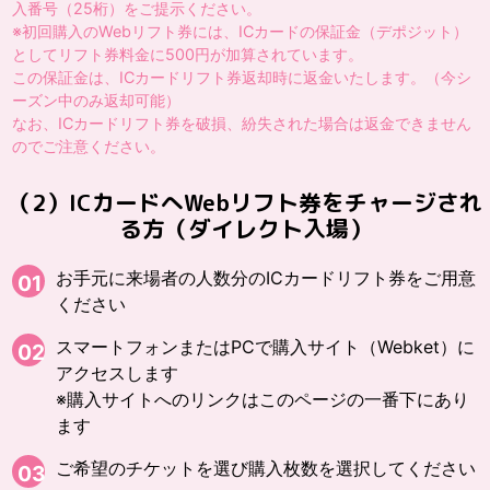
入番号（25桁）をご提示ください。
※初回購入のWebリフト券には、ICカードの保証金（デポジット）
としてリフト券料金に500円が加算されています。
この保証金は、ICカードリフト券返却時に返金いたします。（今シ
ーズン中のみ返却可能）
なお、ICカードリフト券を破損、紛失された場合は返金できません
のでご注意ください。
（2）ICカードへWebリフト券をチャージされ
る方（ダイレクト入場）
お手元に来場者の人数分のICカードリフト券をご用意
01
ください
スマートフォンまたはPCで購入サイト（Webket）に
02
アクセスします
※購入サイトへのリンクはこのページの一番下にあり
ます
ご希望のチケットを選び購入枚数を選択してください
03