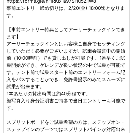
https://forms.gle/hHRKbTa97SHu5Z1W8
事前エントリー締め切りは、2/20(金) 18:00迄となりま
す。
【事前エントリー特典としてアーリーチェックインでき
ます】
アーリーチェックインとはお客様ご自身でセッティング
していただく必要がございますが、試乗会設営中の開始
前（10:00時前）でも貸し出しが可能です。1番早くご試
乗開始ができ、ゲレンデが良い状況の中で試乗が可能で
す。テント前で試乗スタート前のエントリーフォーム記
入をパスすることができ、免許書提示のみでスムーズに
試乗が出来ます。
1本あたりの貸出時間は約40分程です。
顔写真入り身分証明書ご持参で当日エントリーも可能で
す。
スプリットボードをご試乗希望の方は、ステップオン・
ステップインのブーツではスプリットバインが対応出来